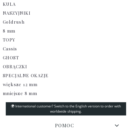
KULA
NASZYJNIKI
Goldrush
8 mm
TOPY
Cassis
GHOST
OBRĄCZKI
SPECJALNE OKAZJE
większe 12 mm
mniejsze 8 mm
🌍 International customer? Switch to the English version to order with
worldwide shipping.
POMOC