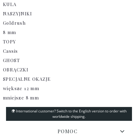
KULA
NASZYJNIKI
Goldrush
8 mm
TOPY
Cassis
GHOST
OBRĄCZKI
SPECJALNE OKAZJE
większe 12 mm
mniejsze 8 mm
🌍 International customer? Switch to the English version to order with
worldwide shipping.
POMOC