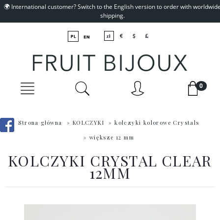
🌍 International customer? Switch to the English version to order with worldwid
shipping.
Strona główna
»
KOLCZYKI
»
kolczyki kolorowe Crystals
»
większe 12 mm
KOLCZYKI CRYSTAL CLEAR
12MM