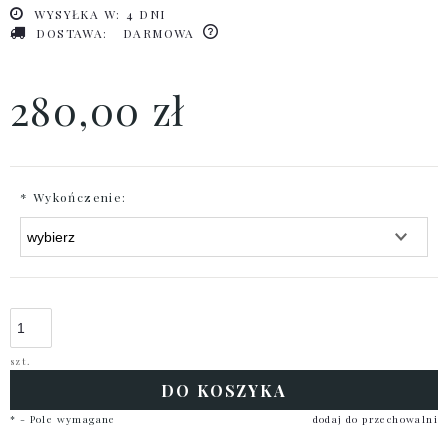
WYSYŁKA W:
4 DNI
DOSTAWA:
DARMOWA
280,00 zł
*
Wykończenie:
szt.
DO KOSZYKA
*
- Pole wymagane
dodaj do przechowalni