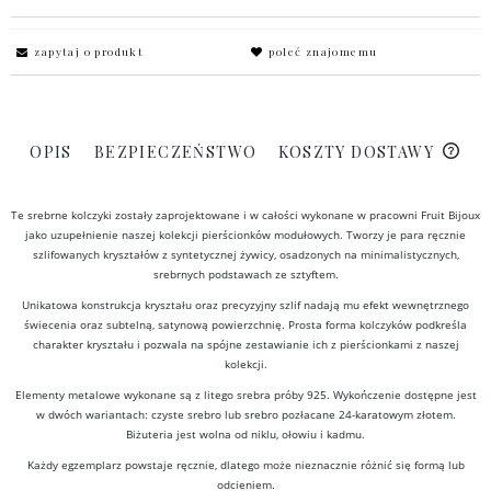
zapytaj o produkt
poleć znajomemu
OPIS
BEZPIECZEŃSTWO
KOSZTY DOSTAWY
Te srebrne kolczyki zostały zaprojektowane i w całości wykonane w pracowni Fruit Bijoux
jako uzupełnienie naszej kolekcji pierścionków modułowych. Tworzy je para ręcznie
szlifowanych kryształów z syntetycznej żywicy, osadzonych na minimalistycznych,
srebrnych podstawach ze sztyftem.
Unikatowa konstrukcja kryształu oraz precyzyjny szlif nadają mu efekt wewnętrznego
świecenia oraz subtelną, satynową powierzchnię. Prosta forma kolczyków podkreśla
charakter kryształu i pozwala na spójne zestawianie ich z pierścionkami z naszej
kolekcji.
Elementy metalowe wykonane są z litego srebra próby 925. Wykończenie dostępne jest
w dwóch wariantach: czyste srebro lub srebro pozłacane 24-karatowym złotem.
Biżuteria jest wolna od niklu, ołowiu i kadmu.
Każdy egzemplarz powstaje ręcznie, dlatego może nieznacznie różnić się formą lub
odcieniem.